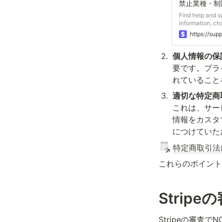
禁止業種・制限付
Find help and su
information, ch
support for Stri
https://sup
2
.
個人情報の保
要です。プラ
れていること
3
.
適切な特定商
これは、サー
情報をカスタ
につけていた
特定商取引法
これらのポイント
Strip
Stripeの審査