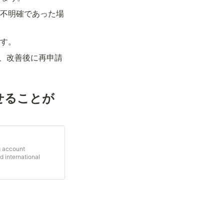
不明確であった場
す。
も、改善後に再申請
せることが
ng account
d international