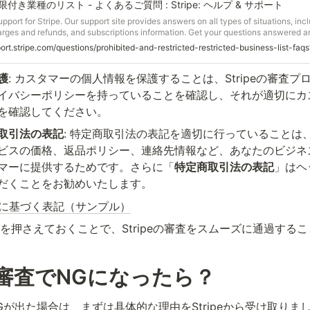
き業種のリスト - よくあるご質問 : Stripe: ヘルプ & サポート
pport for Stripe. Our support site provides answers on all types of situations, in
arges and refunds, and subscriptions information. Get your questions answered an
pe.
port.stripe.com/questions/prohibited-and-restricted-restricted-business-list-faq
護
: カスタマーの個人情報を保護することは、Stripeの審査
イバシーポリシーを持っていることを確認し、それが適切にカ
を確認してください。
取引法の表記
: 特定商取引法の表記を適切に行っていることは
ビスの価格、返品ポリシー、連絡先情報など、あなたのビジネ
マーに提供するためです。さらに「
特定商取引法の表記
」はヘ
だくことをお勧めいたします。
に基づく表記（サンプル）
を押さえておくことで、Stripeの審査をスムーズに通過する
eの審査でNGになったら？
でNGが出た場合は、まずは具体的な理由をStripeから受け取りま