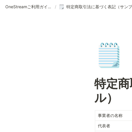
OneStreamご利用ガイド | 使い方の案内
/
🗒️
特定商
ル）
事業者の名称
代表者