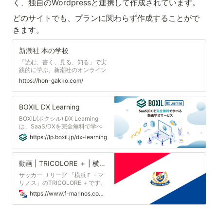
く、独自のWordpressと連携して作成されています。
どのサイトでも、プランに関わらず作成することがで
きます。
新潮社 本の学校
「読む、書く、見る、知る」で実
践的に学ぶ、新潮社のオンライン
教養講座。小説講座、校閲講座、
https://hon-gakko.com/
装幀・組版、作家のインタビュー
など、出版社ならではの「本にま
つわる」学びをバラエティー豊か
BOXIL DX Learning
に提供。
BOXIL(ボクシル) DX Learning
は、SaaS/DXを完全無料で学べ
る動画サービスです。 スキマ時
https://lp.boxil.jp/dx-learning
間でDX領域の体系的な学びを得
ることが可能です。
動画 | TRICOLORE ＋ | 横浜F・マリノス 公式サイト
サッカー Ｊリーグ 「横浜Ｆ・マ
リノス」のTRICOLORE ＋です。
登録すると普段では見られない選
https://www.f-marinos.com/tricolore_plus/articles/category/movie
手の限定動画やコメントがでたく
さん楽しめます！