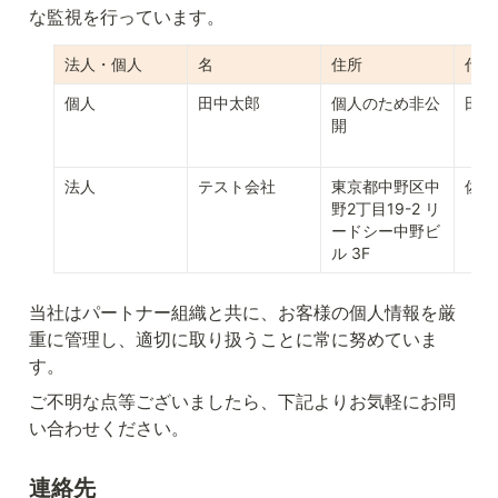
な監視を行っています。
法人・個人
名
住所
代表
個人
田中太郎
個人のため非公
田中
開
法人
テスト会社
東京都中野区中
佐藤
野2丁目19-2 リ
ードシー中野ビ
ル 3F
当社はパートナー組織と共に、お客様の個人情報を厳
重に管理し、適切に取り扱うことに常に努めていま
す。
ご不明な点等ございましたら、下記よりお気軽にお問
い合わせください。
連絡先