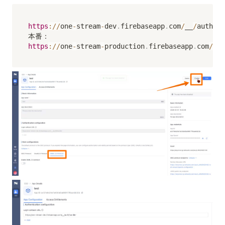
https
:
/
/
one
-
stream
-
dev
.
firebaseapp
.
com
/
__
/
auth
/
ha
https
:
/
/
one
-
stream
-
production
.
firebaseapp
.
com
/
__
/